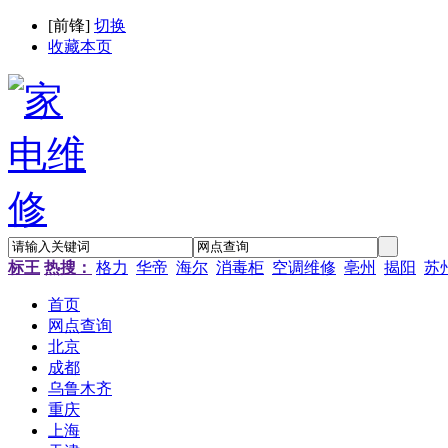
[
前锋
]
切换
收藏本页
标王
热搜：
格力
华帝
海尔
消毒柜
空调维修
亳州
揭阳
苏
首页
网点查询
北京
成都
乌鲁木齐
重庆
上海