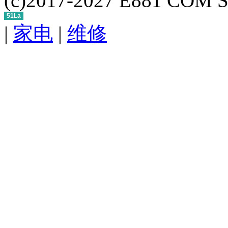
(c)2017-2027 E881 COM S
51La
|
家电
|
维修