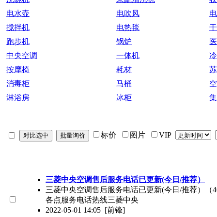
电水壶
电吹风
电
搅拌机
电热毯
干
跑步机
锅炉
医
中央空调
一体机
冷
按摩椅
耗材
苏
消毒柜
马桶
空
淋浴房
冰柜
集
标价
图片
VIP
三菱中央空调售后服务电话已更新(今日/推荐）
三菱中央空调售后服务电话已更新(今日/推荐）（40
各点服务电话热线三菱中央
2022-05-01 14:05
[前锋]