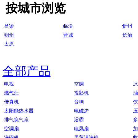
按城市浏览
吕梁
临汾
忻州
朔州
晋城
长治
太原
全部产品
电视
空调
冰
燃气灶
投影机
油
传真机
音响
饮
太阳能热水器
电磁炉
压
排气换气扇
浴霸
多
空调扇
电风扇
加
洗碗机
果蔬清洗机
收